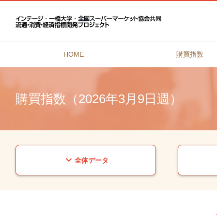
HOME
購買指数
購買指数（2026年3月9日週）
expand_more
全体データ