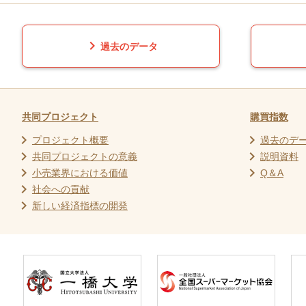
chevron_right
過去のデータ
共同プロジェクト
購買指数
chevron_right
chevron_right
プロジェクト概要
過去のデ
chevron_right
chevron_right
共同プロジェクトの意義
説明資料
chevron_right
chevron_right
小売業界における価値
Q＆A
chevron_right
社会への貢献
chevron_right
新しい経済指標の開発